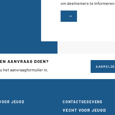
om deelnemers te informeren o
east
 EEN AANVRAAG DOEN?
AANMELD
u het aanvraagformulier in.
VOOR JEUGD
CONTACTGEGEVENS
VECHT VOOR JEUGD