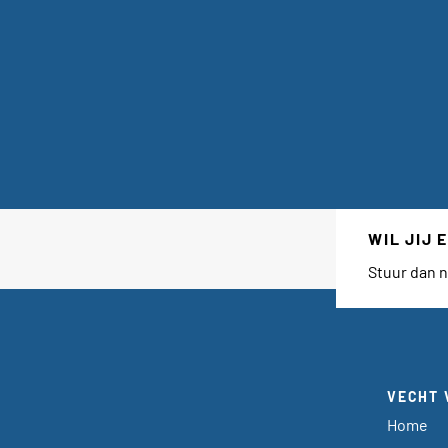
WIL JIJ
Stuur dan n
VECHT 
Home