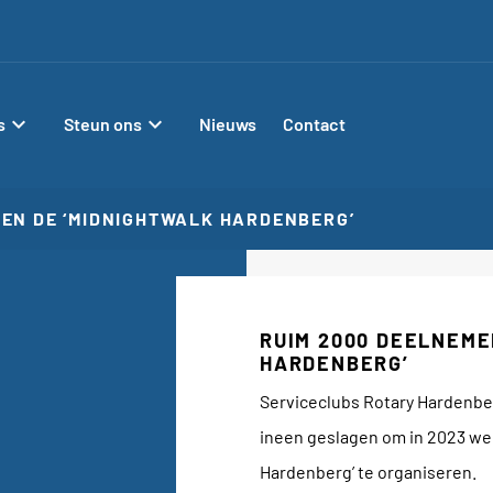
chevron_right
chevron_right
s
Steun ons
Nieuws
Contact
EN DE ‘MIDNIGHTWALK HARDENBERG’
RUIM 2000 DEELNEME
HARDENBERG’
Serviceclubs Rotary Hardenb
ineen geslagen om in 2023 wee
Hardenberg’ te organiseren.