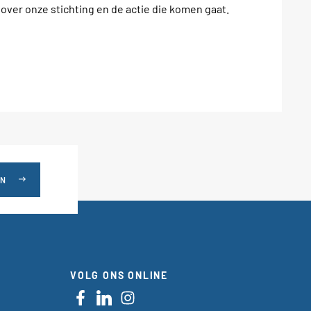
ver onze stichting en de actie die komen gaat.
EN
east
VOLG ONS ONLINE