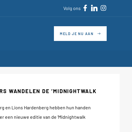
Volg ons
MELD JE NU AAN
east
RS WANDELEN DE ‘MIDNIGHTWALK
erg en Lions Hardenberg hebben hun handen
r een nieuwe editie van de ‘Midnightwalk