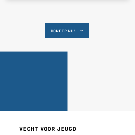
DONEER NU!
east
VECHT VOOR JEUGD