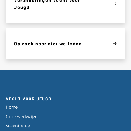
Veranderingen Vecht voor
east
Jeugd
Op zoek naar nieuwe leden
east
VECHT VOOR JEUGD
Home
Onze werkwijze
Vakantietas