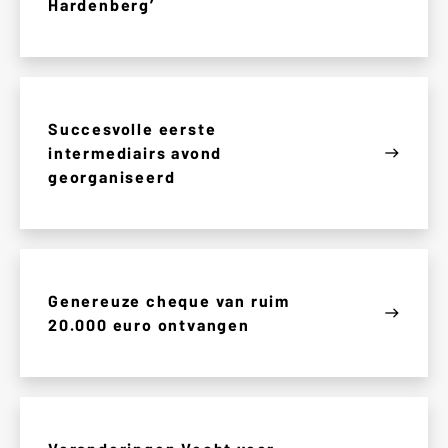
Hardenberg’
Succesvolle eerste
intermediairs avond
east
georganiseerd
Genereuze cheque van ruim
east
20.000 euro ontvangen